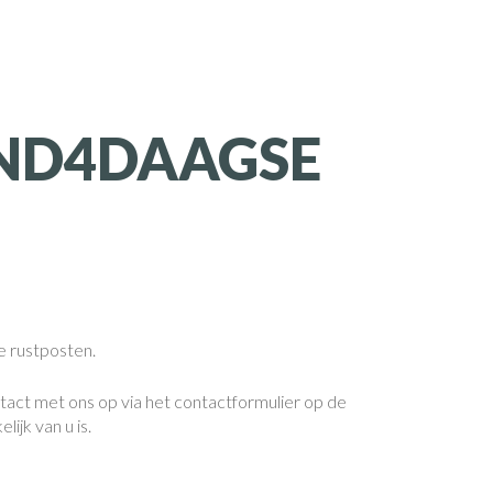
ND4DAAGSE
e rustposten.
act met ons op via het contactformulier op de
ijk van u is.