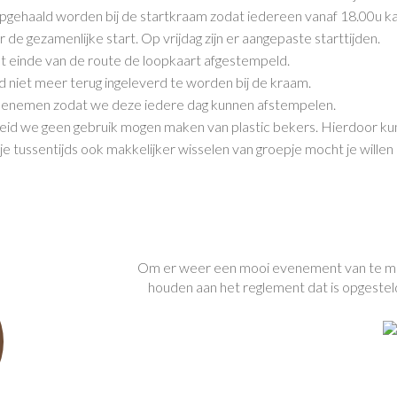
pgehaald worden bij de startkraam zodat iedereen vanaf 18.00u ka
r de gezamenlijke start. Op vrijdag zijn er aangepaste starttijden.
het einde van de route de loopkaart afgestempeld.
 niet meer terug ingeleverd te worden bij de kraam.
meenemen zodat we deze iedere dag kunnen afstempelen.
eid we geen gebruik mogen maken van plastic bekers. Hierdoor kunn
e tussentijds ook makkelijker wisselen van groepje mocht je willen 
Om er weer een mooi evenement van te ma
houden aan het reglement dat is opgesteld